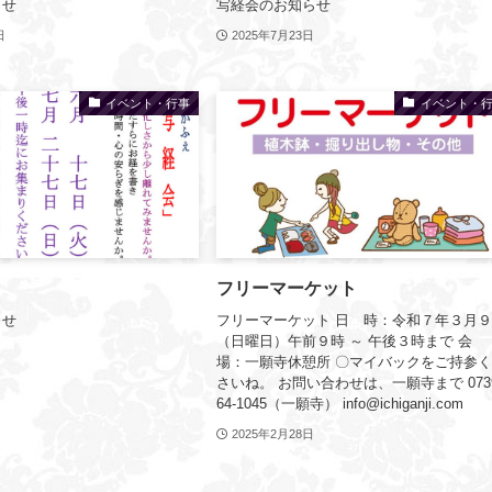
らせ
写経会のお知らせ
日
2025年7月23日
イベント・行事
イベント・
フリーマーケット
らせ
フリーマーケット 日 時：令和７年３月
（日曜日）午前９時 ～ 午後３時まで 会
場：一願寺休憩所 〇マイバックをご持参
さいね。 お問い合わせは、一願寺まで 0739
64-1045（一願寺） info@ichiganji.com
2025年2月28日