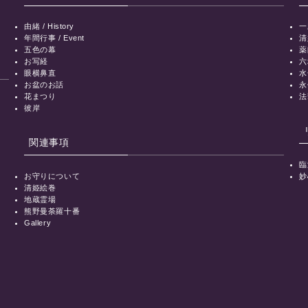
由緒 / History
一
年間行事 / Event
清
五色の幕
薬
お写経
六
眼横鼻直
水
お盆のお話
永
花まつり
法
彼岸
関連事項
臨
お守りについて
妙
清姫絵巻
地蔵霊場
熊野曼荼羅十番
Gallery