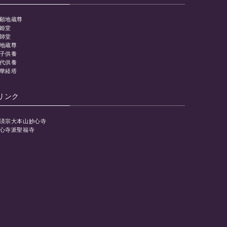
願地蔵尊
姫堂
師堂
地蔵尊
子供養
代供養
華経塔
リンク
済宗大本山妙心寺
心寺派聖福寺