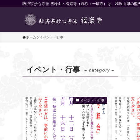
臨済宗妙心寺派 雪峰山・福巖寺（通称：一願寺）は、和歌山県の熊
ホーム
イベント・行事
イベント・行事
– category –
イベント・行事