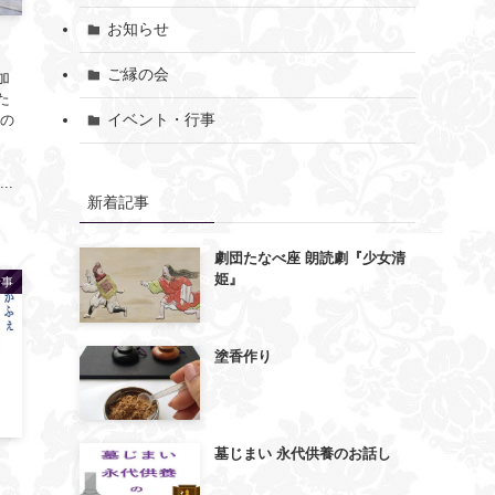
お知らせ
ご縁の会
加
た
イベント・行事
夜の
..
新着記事
劇団たなべ座 朗読劇『少女清
姫』
行事
塗香作り
墓じまい 永代供養のお話し