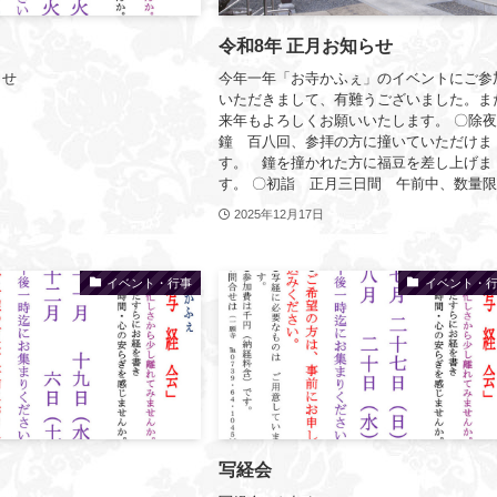
令和8年 正月お知らせ
らせ
今年一年「お寺かふぇ」のイベントにご参
いただきまして、有難うございました。ま
来年もよろしくお願いいたします。 〇除
鐘 百八回、参拝の方に撞いていただけま
す。 鐘を撞かれた方に福豆を差し上げま
す。 〇初詣 正月三日間 午前中、数量限.
2025年12月17日
イベント・行事
イベント・
写経会