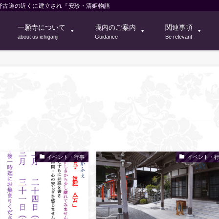
野古道の近くに建立され『安珍・清姫物語』の清姫の菩提寺
一願寺について
境内のご案内
関連事項
about us ichiganji
Guidance
Be relevant
イベント・行事
イベント・