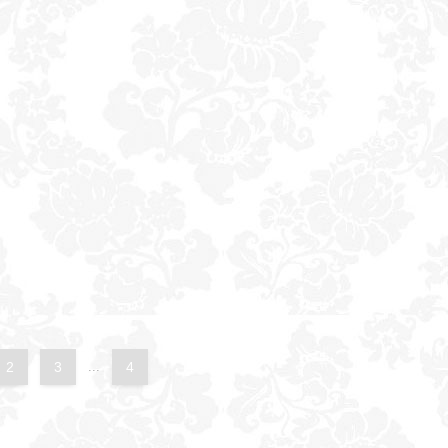
2
3
...
4