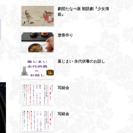
劇団たなべ座 朗読劇『少女清
姫』
塗香作り
墓じまい 永代供養のお話し
写経会
写経会