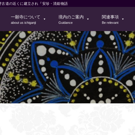
野古道の近くに建立され『安珍・清姫物語』の清姫の菩提寺
一願寺について
境内のご案内
関連事項
about us ichiganji
Guidance
Be relevant