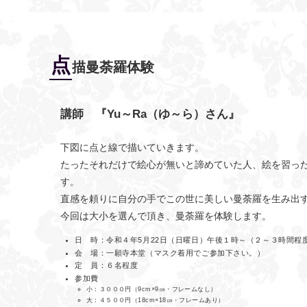
点
描曼荼羅体験
講師 『Yu～Ra（ゆ～ら）さん』
下図に点と線で描いていきます。
たったそれだけで絵心が無いと諦めていた人、絵を習っ
す。
直感を頼りに自分の手でこの世に美しい曼荼羅を生み出
今回は大小を選んで頂き、曼荼羅を体験します。
日 時：令和４年5月22日（日曜日）午後１時～（２～３時間程
会 場：一願寺本堂（マスク着用でご参加下さい。）
定 員：６名程度
参加費
小：３０００円（9cm×9㎝・フレームなし）
大：４５００円（18cm×18㎝・フレームあり）