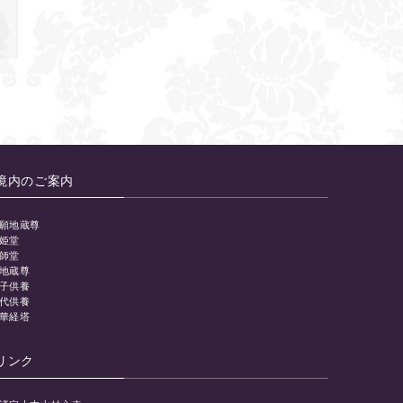
境内のご案内
願地蔵尊
姫堂
師堂
地蔵尊
子供養
代供養
華経塔
リンク