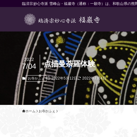
臨済宗妙心寺派 雪峰山・福巖寺（通称：一願寺）は、和歌山県の熊
2022
点描曼荼羅体験
7/04
2022年5月12日
2022年7月4日
お寺かふぇ
ホーム
お寺かふぇ