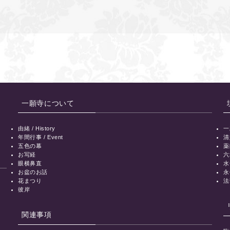
一願寺について
由緒 / History
一
年間行事 / Event
清
五色の幕
薬
お写経
六
眼横鼻直
水
お盆のお話
永
花まつり
法
彼岸
関連事項