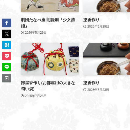
劇団たなべ座 朗読劇『少女清
塗香作り
姫』
2026年5月29日
2026年5月29日
部屋香作り(お部屋用の大きな
塗香作り
匂い袋)
2025年7月23日
2025年7月23日