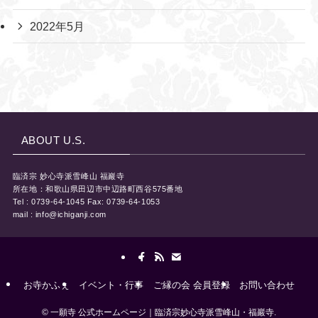
2022年5月
ABOUT U.S.
臨済宗 妙心寺派雪峰山 福巖寺
所在地：和歌山県田辺市中辺路町西谷575番地
Tel : 0739-64-1045 Fax: 0739-64-1053
mail : info@ichiganji.com
お寺かふぇ
イベント・行事
ご縁の会 会員登録
お問い合わせ
©
一願寺 公式ホームページ｜臨済宗妙心寺派雪峰山・福巖寺.