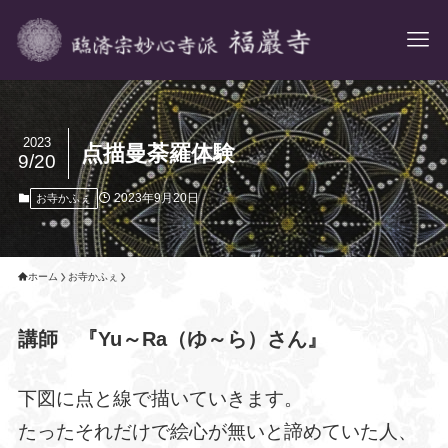
2023
点描曼荼羅体験
9/20
2023年9月20日
お寺かふぇ
ホーム
お寺かふぇ
講師 『Yu～Ra（ゆ～ら）さん』
下図に点と線で描いていきます。
たったそれだけで絵心が無いと諦めていた人、